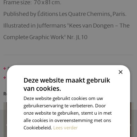
Frame size:  70 x 81 cm.

Published by Éditions Les Quatre Chemins, Paris.

Illustrated in Juffermans 'Kees van Dongen - The 
Complete Graphic Work' Nr. JL 10
DONGEN, KEES VAN
×
JUFFERMANS CHOICE
Deze website maakt gebruik
van cookies.
Recent Entries
Deze website gebruikt cookies om uw
gebruikerservaring te verbeteren. Door
onze website te gebruiken, stemt u in met
alle cookies in overeenstemming met ons
Cookiebeleid.
Lees verder