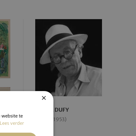
×
RAOUL DUFY
 website te
(1877 – 1953)
Lees verder