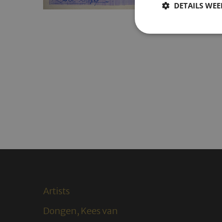
DETAILS WE
Artists
Dongen, Kees van