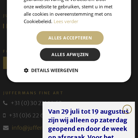
onze website te gebruiken, stemt u in met
alle cookies in overeenstemming met ons
JUFFERMANS FINE ART IS:
Cookiebeleid.
Lees verder
ALLES ACCEPTEREN
FOLLOW US
ALLES AFWIJZEN
DETAILS WEERGEVEN
JUFFERMANS FINE ART
+31 (0) 30 231 14 63
Van 29 juli tot 19 augustus
+31 (0)6 22 614 582
zijn wij alleen op zaterdag
info@juffermans.nl
geopend en door de week
op afspraak. Voor het