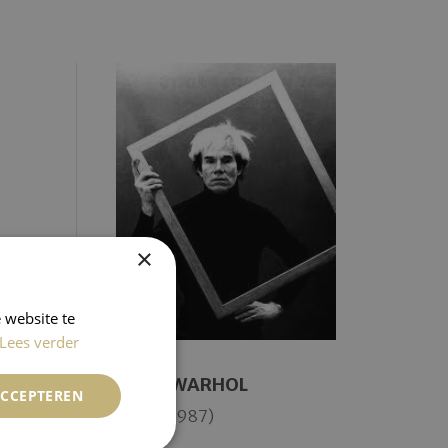
×
 website te
Lees verder
ANDY WARHOL
ACCEPTEREN
(1928-1987)