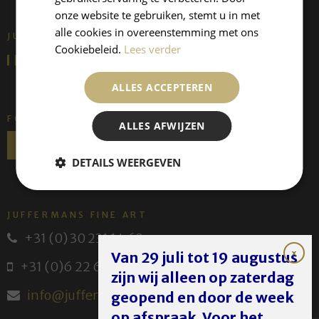
onze website te gebruiken, stemt u in met
alle cookies in overeenstemming met ons
JUFFERMANS FINE ART IS:
Cookiebeleid.
Lees verder
ALLES ACCEPTEREN
FOLLOW US
ALLES AFWIJZEN
DETAILS WEERGEVEN
JUFFERMANS FINE ART
+31 (0) 30 231 14 63
Van 29 juli tot 19 augustus
+31 (0)6 22 614 582
zijn wij alleen op zaterdag
info@juffermans.nl
geopend en door de week
op afspraak. Voor het