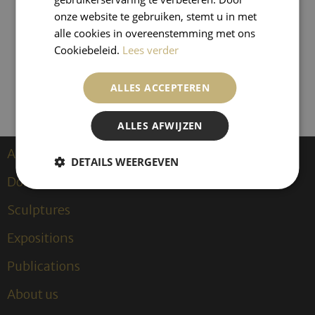
(1929-2010)
onze website te gebruiken, stemt u in met
alle cookies in overeenstemming met ons
Cookiebeleid.
Lees verder
ALLES ACCEPTEREN
ALLES AFWIJZEN
Artists
DETAILS WEERGEVEN
Dongen, Kees van
Sculptures
Expositions
Publications
About us