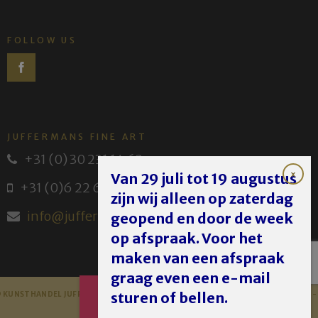
FOLLOW US
JUFFERMANS FINE ART
+31 (0) 30 231 14 63
Van 29 juli tot 19 augustus
+31 (0)6 22 614 582
zijn wij alleen op zaterdag
info@juffermans.nl
geopend en door de week
op afspraak. Voor het
maken van een afspraak
graag even een e-mail
AFSPRAAK
sturen of bellen.
 KUNSTHANDEL JUFFERMANS - JUFFERMANS FINE ART 2023 -
DISCLAIMER
MAKEN
PRIVACY POLICY