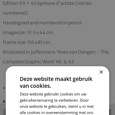
Edition 99 + 40 epreuve d'artiste (roman 
numbered)

Handsigned and numbered in pencil.  

Imagesize: 51.5 x 44 cm. 

Frame size: 96 x 81 cm.

Illustrated in Juffermans 'Kees van Dongen - The 
Complete Graphic Work' Nr. JL 43
×
Deze website maakt gebruik
van cookies.
DONGEN, KEES VAN
Deze website gebruikt cookies om uw
gebruikerservaring te verbeteren. Door
Recent Entries
onze website te gebruiken, stemt u in met
alle cookies in overeenstemming met ons