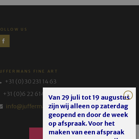
FOLLOW US
JUFFERMANS FINE ART
+31 (0) 30 231 14 63
+31 (0)6 22 614 582
Van 29 juli tot 19 augustus
zijn wij alleen op zaterdag
info@juffermans.nl
geopend en door de week
op afspraak. Voor het
maken van een afspraak
AFSPRAAK MAKEN