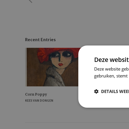
Recent Entries
Deze websit
Deze website geb
gebruiken, stemt
DETAILS WE
Corn Poppy
Pierrot et and
Pochoirs
KEES VAN DONGEN
PABLO PICASSO