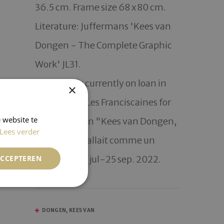
36.5 cm. Frame size 68 x 80 cm. 
Literature: Juffermans 'Kees van 
Dongen - The Complete Graphic 
Work' JL31.

This work is currently on loan in 
×
Deauville at Les Franciscaines for 
 website te
the exhibition "Kees van Dongen, 
Lees verder
Deauville m’allait comme un 
gant"  van  2 jul-25 sep. 2022.
ACCEPTEREN
DONGEN, KEES VAN