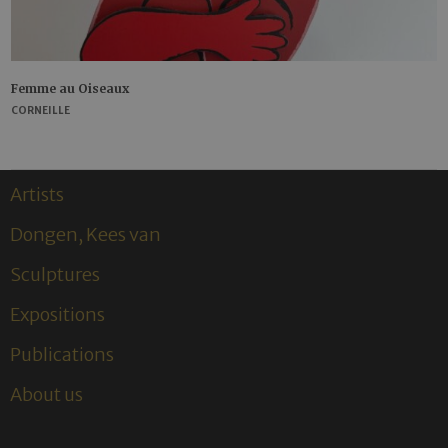
Femme au Oiseaux
CORNEILLE
Artists
Dongen, Kees van
Sculptures
Expositions
Publications
About us