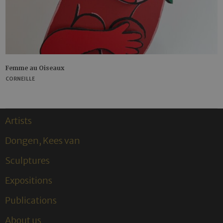
Femme au Oiseaux
CORNEILLE
Artists
Dongen, Kees van
Sculptures
Expositions
Publications
About us