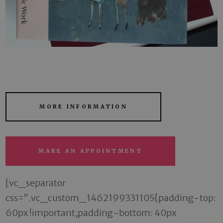
MORE INFORMATION
MAKE AN APPOINTMENT
[vc_separator
css=”.vc_custom_1462199331105{padding-top:
60px !important;padding-bottom: 40px