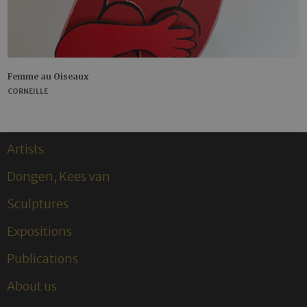
Femme au Oiseaux
CORNEILLE
Artists
Dongen, Kees van
Sculptures
Expositions
Publications
About us