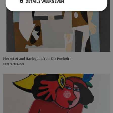
DETAILS WEERGEVEN
Pierrot et and Harlequin from Dix Pochoirs
PABLO PICASSO