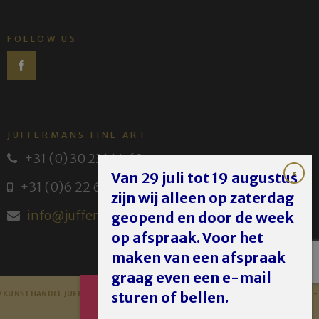
FOLLOW US
JUFFERMANS FINE ART
+31 (0) 30 231 14 63
Van 29 juli tot 19 augustus
+31 (0)6 22 614 582
zijn wij alleen op zaterdag
info@juffermans.nl
geopend en door de week
op afspraak. Voor het
maken van een afspraak
graag even een e-mail
AFSPRAAK
sturen of bellen.
 KUNSTHANDEL JUFFERMANS - JUFFERMANS FINE ART 2023 -
DISCLAIMER
MAKEN
PRIVACY POLICY