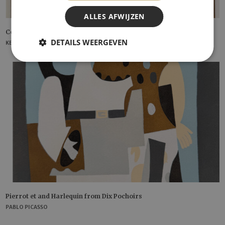
ALLES AFWIJZEN
Corn Poppy
DETAILS WEERGEVEN
KEES VAN DONGEN
Pierrot et and Harlequin from Dix Pochoirs
PABLO PICASSO