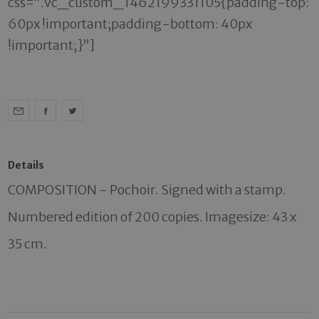
css=”.vc_custom_1462199331105{padding-top:
60px !important;padding-bottom: 40px
!important;}”]
Details
COMPOSITION - Pochoir. Signed with a stamp. 
Numbered edition of 200 copies. Imagesize: 43 x 
35 cm.
