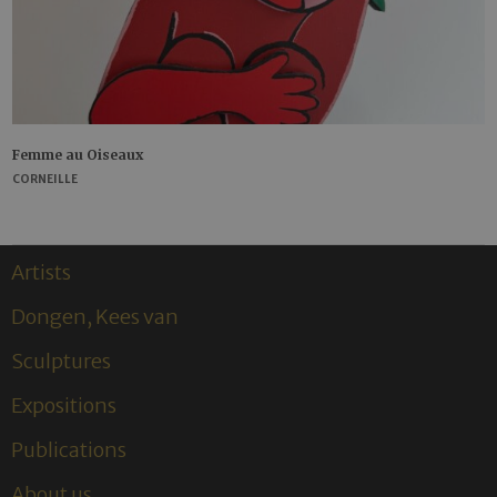
Femme au Oiseaux
CORNEILLE
Artists
Dongen, Kees van
Sculptures
Expositions
Publications
About us