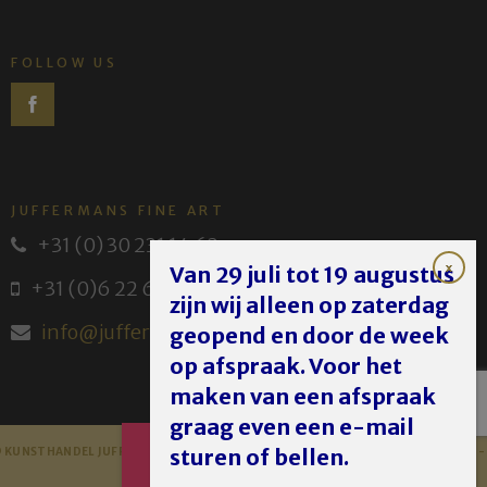
FOLLOW US
JUFFERMANS FINE ART
+31 (0) 30 231 14 63
Van 29 juli tot 19 augustus
+31 (0)6 22 614 582
zijn wij alleen op zaterdag
info@juffermans.nl
geopend en door de week
op afspraak. Voor het
maken van een afspraak
graag even een e-mail
AFSPRAAK
sturen of bellen.
 KUNSTHANDEL JUFFERMANS - JUFFERMANS FINE ART 2023 -
DISCLAIMER
MAKEN
PRIVACY POLICY