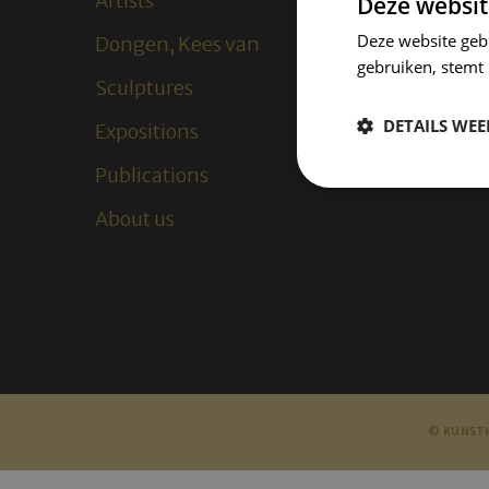
Artists
Deze websit
Deze website geb
Dongen, Kees van
gebruiken, stemt
Sculptures
DETAILS WE
Expositions
Publications
About us
© KUNSTH