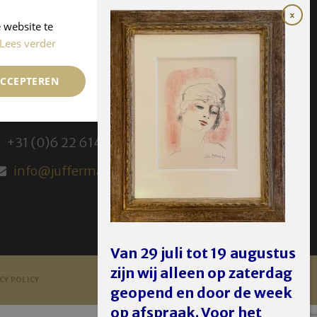
 website te
Lees verder
ACCEPTEREN
JUFFERMANS FINE ART
+31 (0) 30 231 14 63
+31 (0)6 22 614 582
info@juffermans.nl
Van 29 juli tot 19 augustus
zijn wij alleen op zaterdag
CY POLICY
geopend en door de week
op afspraak. Voor het