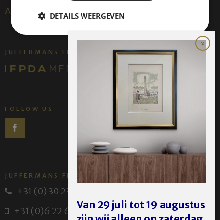
About us
DETAILS WEERGEVEN
JUFFERMANS FINE ART IS:
FOLLOW US
JUFFERMANS FINE ART
+31 (0) 30 231 14 63
Van 29 juli tot 19 augustus
+31 (0)6 22 614 582
zijn wij alleen op zaterdag