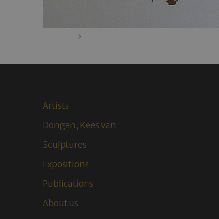
Artists
Dongen, Kees van
Sculptures
Expositions
Publications
About us