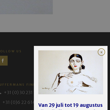
FOLLOW US
JUFFERMANS FINE ART
+31 (0) 30 231 14 63
+31 (0)6 22 614 582
Van 29 juli tot 19 augustus