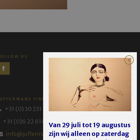
FOLLOW US
JUFFERMANS FINE ART
+31 (0) 30 231 14 63
+31 (0)6 22 614 582
Van 29 juli tot 19 augustus
zijn wij alleen op zaterdag
info@juffermans.nl