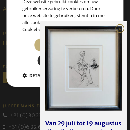
Deze website gebruikt cookies om uw
gebruikerservaring te verbeteren. Door
About us
onze website te gebruiken, stemt u in met
alle cookies in overeenstemming met ons
Cookiebeleid.
Lees verder
JUFFERMANS FINE ART IS:
ALLES ACCEPTEREN
ALLES AFWIJZEN
FOLLOW US
DETAILS WEERGEVEN
JUFFERMANS FINE ART
+31 (0) 30 231 14 63
Van 29 juli tot 19 augustus
+31 (0)6 22 614 582