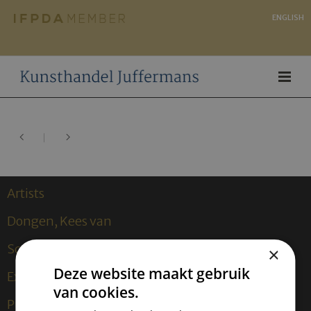
ENGLISH
Artists
Dongen, Kees van
Sculptures
×
Deze website maakt gebruik
Expositions
van cookies.
Publications