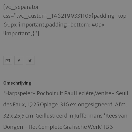
[vc_separator
css=”.vc_custom_1462199331105{padding-top:
60px !important;padding-bottom: 40px
!important;}”]
Omschrijving
'Harpspeler- Pochoir uit Paul Leclère,Venise- Seuil 
des Eaux, 1925 Oplage: 316 ex. ongesigneerd. Afm. 
32 x 25,5 cm. Geïllustreerd in Juffermans 'Kees van 
Dongen - Het Complete Grafische Werk' JB 3