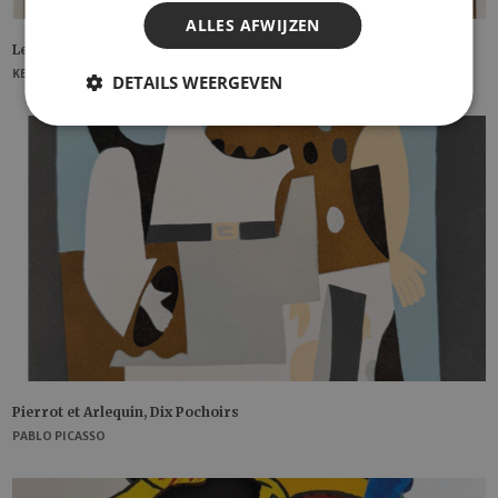
ALLES AFWIJZEN
Le Coquelicot
KEES VAN DONGEN
DETAILS WEERGEVEN
Pierrot et Arlequin, Dix Pochoirs
PABLO PICASSO