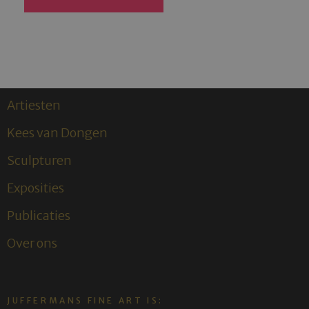
Artiesten
Kees van Dongen
Sculpturen
Exposities
Publicaties
Over ons
JUFFERMANS FINE ART IS: