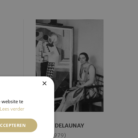
×
 website te
Lees verder
SONIA DELAUNAY
ACCEPTEREN
(1885-1979)