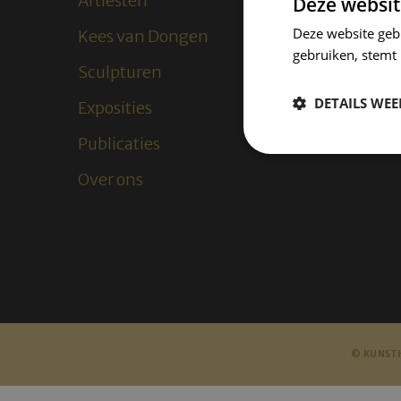
Artiesten
Deze websit
Deze website geb
Kees van Dongen
gebruiken, stemt
Sculpturen
DETAILS WE
Exposities
Publicaties
Over ons
© KUNSTH