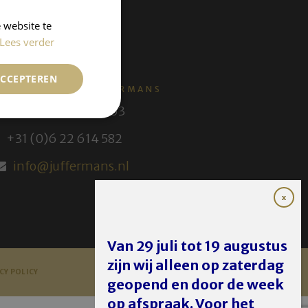
 website te
Lees verder
ACCEPTEREN
KUNSTHANDEL JUFFERMANS
+31 (0) 30 231 14 63
+31 (0)6 22 614 582
info@juffermans.nl
Van 29 juli tot 19 augustus
zijn wij alleen op zaterdag
CY POLICY
geopend en door de week
op afspraak. Voor het