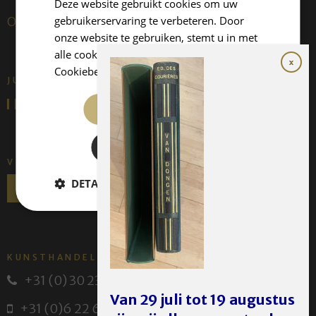
Deze website gebruikt cookies om uw
gebruikerservaring te verbeteren. Door
Over ons
onze website te gebruiken, stemt u in met
alle cookies in overeenstemming met ons
Cookiebeleid.
Lees verder
JUFFERMANS FINE ART IS:
ALLES ACCEPTEREN
ALLES AFWIJZEN
VOLG ONS
DETAILS WEERGEVEN
KUNSTHANDEL JUFFERMANS
+31 (0) 30 231 14 63
Van 29 juli tot 19 augustus
+31 (0)6 22 614 582