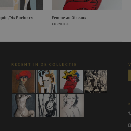
equin, Dix Pochoirs
Femme au Oiseaux
CORNEILLE
RECENT IN DE COLLECTIE