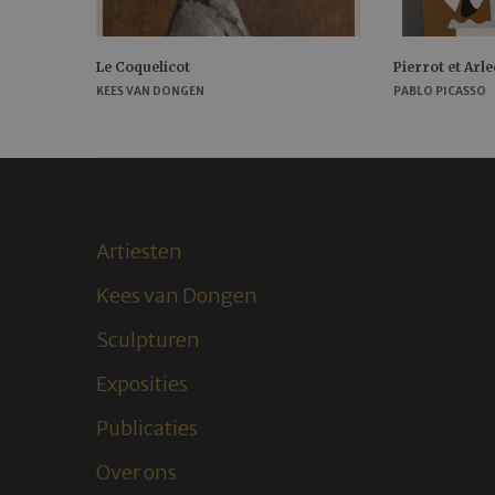
Le Coquelicot
Pierrot et Arl
KEES VAN DONGEN
PABLO PICASSO
Artiesten
Kees van Dongen
Sculpturen
Exposities
Publicaties
Over ons