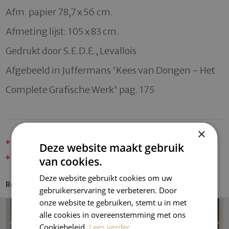
Afm. papier 78,7 x 56 cm. 

Afmeting lijst: 105 x 83 cm. 

Gedrukt door S.E.D.E., Levallois 

Afgebeeld in Juffermans 'Kees van Dongen - Het 
Complete Grafische Werk' pag. 175 
×
DONGEN, KEES VAN - SPECIAL
Deze website maakt gebruik
LITHO AFFICHES
van cookies.
Deze website gebruikt cookies om uw
Recent Entries
gebruikerservaring te verbeteren. Door
onze website te gebruiken, stemt u in met
alle cookies in overeenstemming met ons
Cookiebeleid.
Lees verder