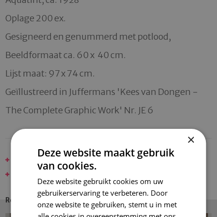
Oplage 200 ex. 

Gesigneerd en genummerd met potlood, 

Beeldformaat ca. 60 x  40 cm. 

Lijst maat: 97 x 74 cm.

Geïllustreerd in Juffermans 'Kees van Dongen - 
×
Deze website maakt gebruik
DONGEN, KEES VAN - SPECIAL
van cookies.
ETSEN & GRAVURES
Deze website gebruikt cookies om uw
gebruikerservaring te verbeteren. Door
Recent Entries
onze website te gebruiken, stemt u in met
alle cookies in overeenstemming met ons