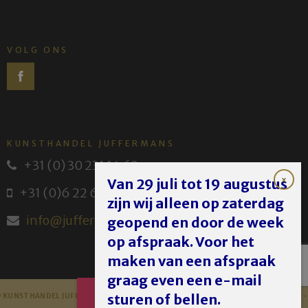
VOLG ONS
KUNSTHANDEL JUFFERMANS
+31 (0) 30 231 14 63
Van 29 juli tot 19 augustus
+31 (0)6 22 614 582
zijn wij alleen op zaterdag
info@juffermans.nl
geopend en door de week
op afspraak. Voor het
maken van een afspraak
graag even een e-mail
AFSPRAAK
sturen of bellen.
 KUNSTHANDEL JUFFERMANS - JUFFERMANS FINE ART 2023 -
DISCLAIMER
MAKEN