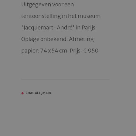
Uitgegeven voor een 
tentoonstelling in het museum 
'Jacquemart-André' in Parijs.  
Oplage onbekend. Afmeting 
papier: 74 x 54 cm. Prijs: € 950

CHAGALL, MARC