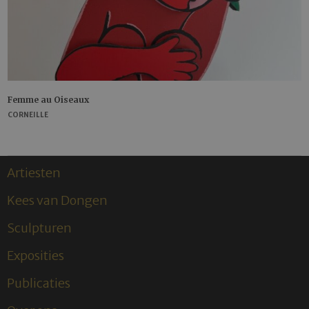
Femme au Oiseaux
CORNEILLE
Artiesten
Kees van Dongen
Sculpturen
Exposities
Publicaties