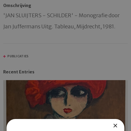
Omschrijving
'JAN SLUIJTERS - SCHILDER' - Monografie door 
PUBLICATIES
Recent Entries
×