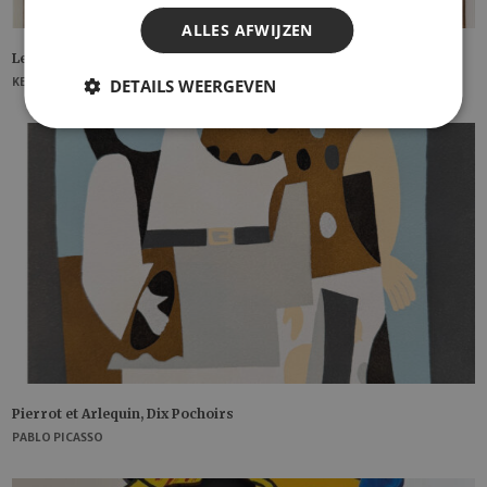
ALLES AFWIJZEN
Le Coquelicot
DETAILS WEERGEVEN
KEES VAN DONGEN
Pierrot et Arlequin, Dix Pochoirs
PABLO PICASSO