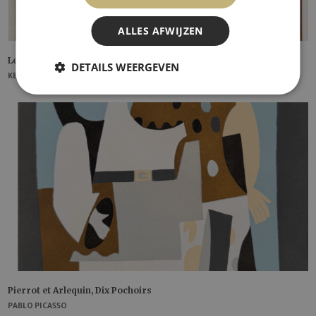
ALLES AFWIJZEN
Le Coquelicot
DETAILS WEERGEVEN
KEES VAN DONGEN
Pierrot et Arlequin, Dix Pochoirs
PABLO PICASSO