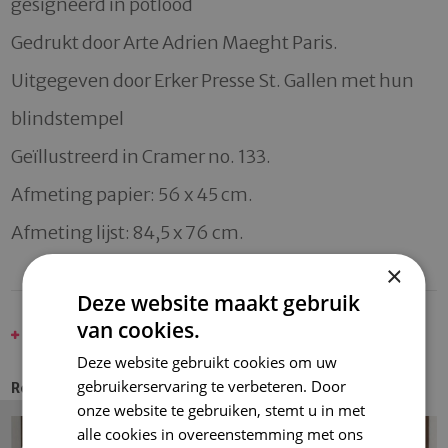
gesigneerd in potlood

Gedrukt door Arte Adrien Maeght Paris. 

Uitgegeven door Erker Presse St. Gallen met hun 
blindstempel

Geïllustreerd in Cramer no. 133.

Afmeting papier: 56 x 45 cm.

Afmeting lijst: 84,5 x 76 cm.
×
Deze website maakt gebruik
van cookies.
MIRÓ, JOAN
Deze website gebruikt cookies om uw
gebruikerservaring te verbeteren. Door
Recent Entries
onze website te gebruiken, stemt u in met
alle cookies in overeenstemming met ons