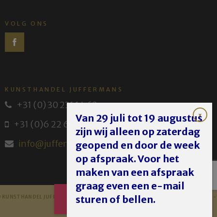
VOLG ONS
KUNSTHANDEL JUFFERMANS
+31 (0) 30 231 14 63
Van 29 juli tot 19 augustus
+31 (0)6 22 614 582
zijn wij alleen op zaterdag
info@juffermans.nl
geopend en door de week
op afspraak. Voor het
maken van een afspraak
graag even een e-mail
AFSPRAAK
sturen of bellen.
 KUNSTHANDEL JUFFERMANS - JUFFERMANS FINE ART 2023 -
DISCLAIMER
MAKEN
PRIVACY POLICY