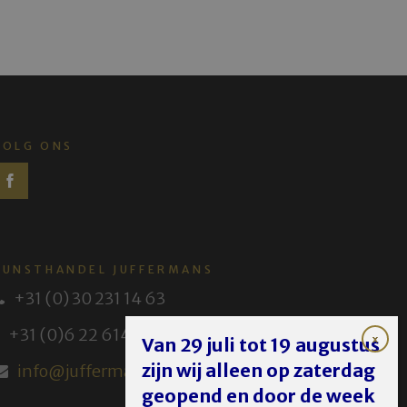
VOLG ONS
KUNSTHANDEL JUFFERMANS
+31 (0) 30 231 14 63
+31 (0)6 22 614 582
Van 29 juli tot 19 augustus
zijn wij alleen op zaterdag
info@juffermans.nl
geopend en door de week