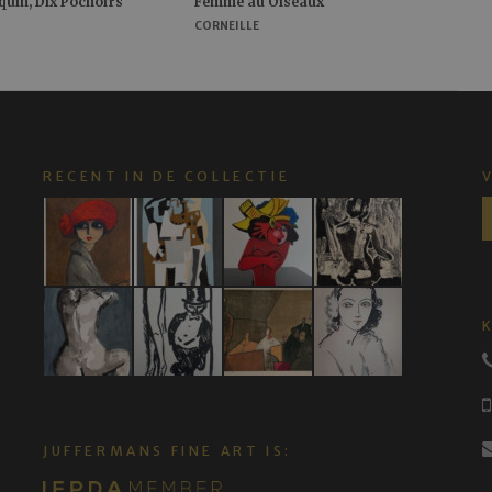
equin, Dix Pochoirs
Femme au Oiseaux
CORNEILLE
RECENT IN DE COLLECTIE
JUFFERMANS FINE ART IS: