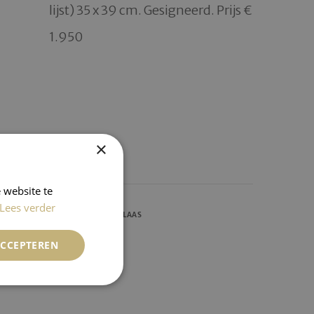
lijst) 35 x 39 cm. Gesigneerd. Prijs € 
1.950

×
 website te
Lees verder
WIJNBERG, NICOLAAS
ACCEPTEREN