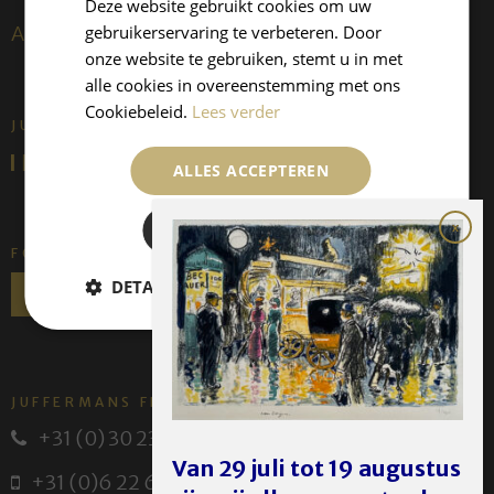
Deze website gebruikt cookies om uw
gebruikerservaring te verbeteren. Door
About us
onze website te gebruiken, stemt u in met
alle cookies in overeenstemming met ons
Cookiebeleid.
Lees verder
JUFFERMANS FINE ART IS:
ALLES ACCEPTEREN
ALLES AFWIJZEN
FOLLOW US
DETAILS WEERGEVEN
JUFFERMANS FINE ART
+31 (0) 30 231 14 63
Van 29 juli tot 19 augustus
+31 (0)6 22 614 582