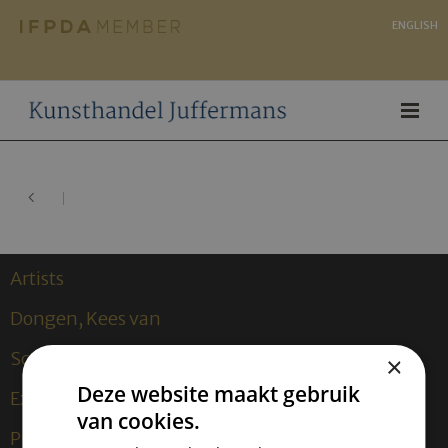
ENGLISH
Artists
Dongen, Kees van
Sculptures
×
Deze website maakt gebruik
Expositions
van cookies.
Publications