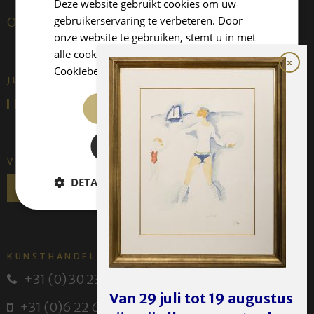
Deze website gebruikt cookies om uw
gebruikerservaring te verbeteren. Door
Over ons
onze website te gebruiken, stemt u in met
alle cookies in overeenstemming met ons
Cookiebeleid.
Lees verder
JUFFERMANS FINE ART IS:
ALLES ACCEPTEREN
ALLES AFWIJZEN
VOLG ONS
DETAILS WEERGEVEN
KUNSTHANDEL JUFFERMANS
+31 (0) 30 231 14 63
Van 29 juli tot 19 augustus
+31 (0)6 22 614 582