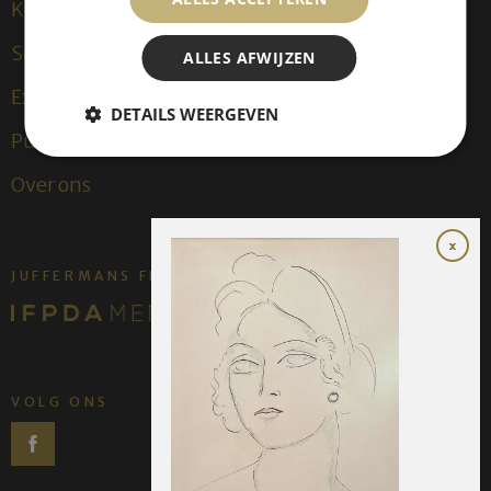
Kees van Dongen
Sculpturen
ALLES AFWIJZEN
Exposities
DETAILS WEERGEVEN
Publicaties
Over ons
JUFFERMANS FINE ART IS:
VOLG ONS