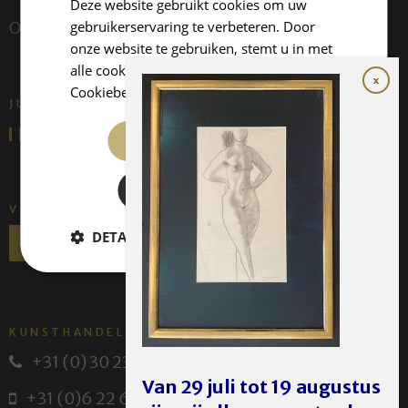
Deze website gebruikt cookies om uw
gebruikerservaring te verbeteren. Door
Over ons
onze website te gebruiken, stemt u in met
alle cookies in overeenstemming met ons
Cookiebeleid.
Lees verder
JUFFERMANS FINE ART IS:
ALLES ACCEPTEREN
ALLES AFWIJZEN
VOLG ONS
DETAILS WEERGEVEN
KUNSTHANDEL JUFFERMANS
+31 (0) 30 231 14 63
Van 29 juli tot 19 augustus
+31 (0)6 22 614 582