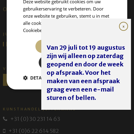
Deze website gebruikt cookies om uw
gebruikerservaring te verbeteren. Door
Over ons
onze website te gebruiken, stemt u in met
alle cookies in overeenstemming met ons
Cookiebeleid.
Lees verder
JUFFERMANS FINE ART IS:
ALLES ACCEPTEREN
Van 29 juli tot 19 augustus
zijn wij alleen op zaterdag
ALLES AFWIJZEN
geopend en door de week
VOLG ONS
op afspraak. Voor het
DETAILS WEERGEVEN
maken van een afspraak
graag even een e-mail
sturen of bellen.
KUNSTHANDEL JUFFERMANS
+31 (0) 30 231 14 63
+31 (0)6 22 614 582