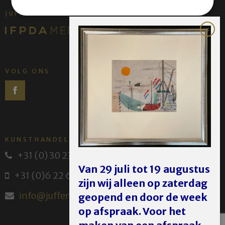
JUFFERMANS FINE ART IS:
VOLG ONS
KUNSTHANDEL JUFFERMANS
+31 (0) 30 231 14 63
Van 29 juli tot 19 augustus
+31 (0)6 22 614 582
zijn wij alleen op zaterdag
info@juffermans.nl
geopend en door de week
op afspraak. Voor het