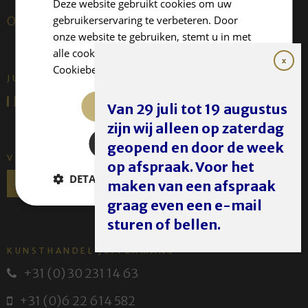
Deze website gebruikt cookies om uw
gebruikerservaring te verbeteren. Door
Over ons
onze website te gebruiken, stemt u in met
alle cookies in overeenstemming met ons
Cookiebeleid.
Lees verder
JUFFERMANS FINE ART IS:
ALLES ACCEPTEREN
Van 29 juli tot 19 augustus
zijn wij alleen op zaterdag
ALLES AFWIJZEN
geopend en door de week
VOLG ONS
op afspraak. Voor het
DETAILS WEERGEVEN
maken van een afspraak
graag even een e-mail
sturen of bellen.
KUNSTHANDEL JUFFERMANS
+31 (0) 30 231 14 63
+31 (0)6 22 614 582