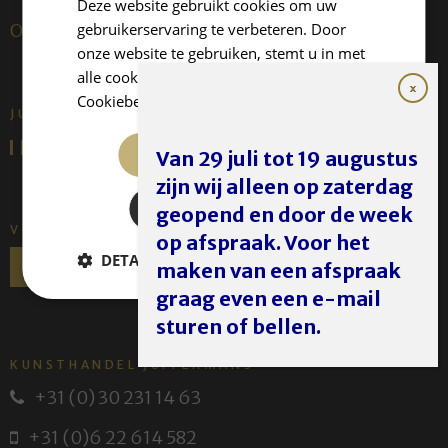
Deze website gebruikt cookies om uw
gebruikerservaring te verbeteren. Door
Over ons
onze website te gebruiken, stemt u in met
alle cookies in overeenstemming met ons
Cookiebeleid.
Lees verder
JUFFERMANS FINE ART IS:
ALLES ACCEPTEREN
Van 29 juli tot 19 augustus
zijn wij alleen op zaterdag
ALLES AFWIJZEN
geopend en door de week
VOLG ONS
op afspraak. Voor het
DETAILS WEERGEVEN
maken van een afspraak
graag even een e-mail
sturen of bellen.
KUNSTHANDEL JUFFERMANS
+31 (0) 30 231 14 63
+31 (0)6 22 614 582