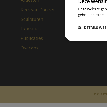
Artiesten
Deze websit
Deze website geb
Kees van Dongen
gebruiken, stemt
Sculpturen
DETAILS WE
Exposities
Publicaties
Over ons
© KUNSTH