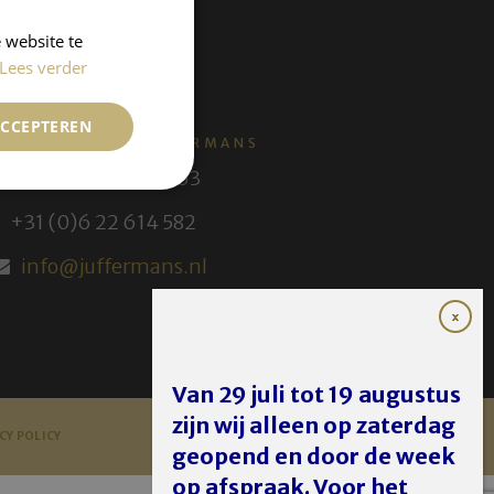
 website te
Lees verder
ACCEPTEREN
KUNSTHANDEL JUFFERMANS
+31 (0) 30 231 14 63
+31 (0)6 22 614 582
info@juffermans.nl
Van 29 juli tot 19 augustus
zijn wij alleen op zaterdag
CY POLICY
geopend en door de week
op afspraak. Voor het