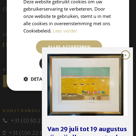
Deze website gebruikt cookies om uw
gebruikerservaring te verbeteren. Door
Over ons
onze website te gebruiken, stemt u in met
alle cookies in overeenstemming met ons
Cookiebeleid.
Lees verder
JUFFERMANS FINE ART IS:
ALLES ACCEPTEREN
ALLES AFWIJZEN
VOLG ONS
DETAILS WEERGEVEN
KUNSTHANDEL JUFFERMANS
+31 (0) 30 231 14 63
Van 29 juli tot 19 augustus
+31 (0)6 22 614 582