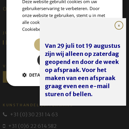
Deze website gebruikt cookies om uw
gebruikerservaring te verbeteren. Door
Over ons
onze website te gebruiken, stemt u in met
alle cookies in overeenstemming met ons
Cookiebeleid.
Lees verder
JUFFERMANS FINE ART IS:
ALLES ACCEPTEREN
Van 29 juli tot 19 augustus
zijn wij alleen op zaterdag
ALLES AFWIJZEN
geopend en door de week
VOLG ONS
op afspraak. Voor het
DETAILS WEERGEVEN
maken van een afspraak
graag even een e-mail
sturen of bellen.
KUNSTHANDEL JUFFERMANS
+31 (0) 30 231 14 63
+31 (0)6 22 614 582