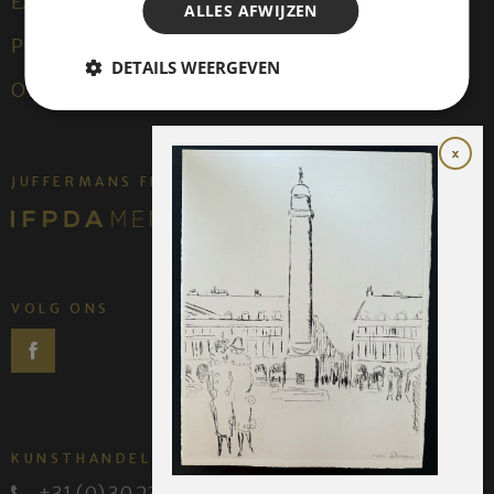
Exposities
ALLES AFWIJZEN
Publicaties
DETAILS WEERGEVEN
Over ons
JUFFERMANS FINE ART IS:
VOLG ONS
KUNSTHANDEL JUFFERMANS
+31 (0) 30 231 14 63