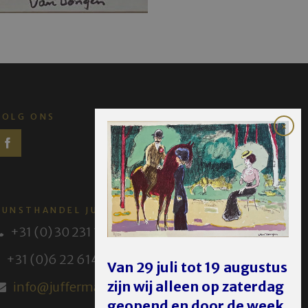
VOLG ONS
KUNSTHANDEL JUFFERMANS
+31 (0) 30 231 14 63
+31 (0)6 22 614 582
Van 29 juli tot 19 augustus
zijn wij alleen op zaterdag
info@juffermans.nl
geopend en door de week