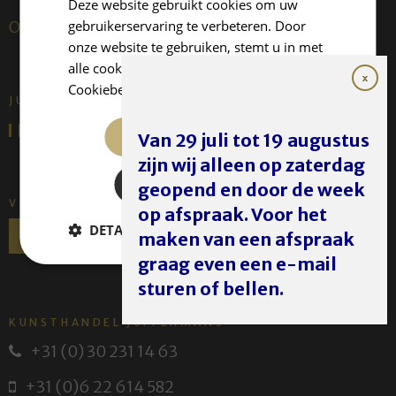
Deze website gebruikt cookies om uw
gebruikerservaring te verbeteren. Door
Over ons
onze website te gebruiken, stemt u in met
alle cookies in overeenstemming met ons
Cookiebeleid.
Lees verder
JUFFERMANS FINE ART IS:
ALLES ACCEPTEREN
Van 29 juli tot 19 augustus
zijn wij alleen op zaterdag
ALLES AFWIJZEN
geopend en door de week
VOLG ONS
op afspraak. Voor het
DETAILS WEERGEVEN
maken van een afspraak
graag even een e-mail
sturen of bellen.
KUNSTHANDEL JUFFERMANS
+31 (0) 30 231 14 63
+31 (0)6 22 614 582