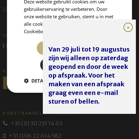
Deze website gebruikt cookies om uw
gebruikerservaring te verbeteren. Door
Over ons
onze website te gebruiken, stemt u in met
alle cookies in overeenstemming met ons
Cookiebeleid.
Lees verder
JUFFERMANS FINE ART IS:
ALLES ACCEPTEREN
Van 29 juli tot 19 augustus
zijn wij alleen op zaterdag
ALLES AFWIJZEN
geopend en door de week
VOLG ONS
op afspraak. Voor het
DETAILS WEERGEVEN
maken van een afspraak
graag even een e-mail
sturen of bellen.
KUNSTHANDEL JUFFERMANS
+31 (0) 30 231 14 63
+31 (0)6 22 614 582